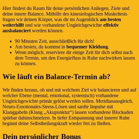
Hier findest du Raum für deine persönlichen Anliegen, Ziele und
deine innere Balance. Mithilfe des kinesiologischen Muskeltests
fragen wir deinen Körper, was dir im Augenblick
am besten
weiterhilft
und wie vorhandene Ungleichgewichte
effektiv
ausbalanciert
werden können.
90 Minuten Zeit, ausschließlich für dich!
Am besten, du kommst in
bequemer Kleidung
.
Wenn möglich, reserviere dir einige Zeit für dich selbst nach
dem Termin, um den Energiefluss in Ruhe nachwirken lassen
zu können.
Wie läuft ein Balance-Termin ab?
Wir finden heraus, ob und mit welchem Ziel wir balancieren und auf
welcher Ebene (mental, emotional, systemisch) vorhandene
Ungleichgewichte primär gelöst werden sollen. Meridianausgleich,
Neuro-Emotionales-Stress-Lösen und sanfte Impulse mit
Klanggabeln (Klang „Akupunktur“) lassen vorhandene Blockaden
spürbar dahinschmelzen. In tiefer Entspannung und innerer Ruhe
beginnt deine Selbstheilungskraft wieder frei zu fließen.
Dein persönlicher Bonus