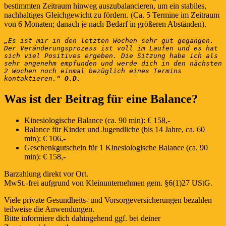
bestimmten Zeitraum hinweg auszubalancieren, um ein stabiles,
nachhaltiges Gleichgewicht zu fördern. (Ca. 5 Termine im Zeitraum
von 6 Monaten; danach je nach Bedarf in größeren Abständen).
„Es ist mir in den letzten Wochen sehr gut gegangen. 
Der Veränderungsprozess ist voll im Laufen und es hat 
sich viel Positives ergeben. Die Sitzung habe ich als 
sehr angenehm empfunden und werde dich in den nächsten 
2 Wochen noch einmal bezüglich eines Termins 
kontaktieren.“ 
O.D.
Was ist der Beitrag für eine Balance?
Kinesiologische Balance (ca. 90 min): € 158,-
Balance für Kinder und Jugendliche (bis 14 Jahre, ca. 60
min): € 106,-
Geschenkgutschein für 1 Kinesiologische Balance (ca. 90
min): € 158,-
Barzahlung direkt vor Ort.
MwSt.-frei aufgrund von Kleinunternehmen gem. §6(1)27 UStG.
Viele private Gesundheits- und Vorsorgeversicherungen bezahlen
teilweise die Anwendungen.
Bitte informiere dich dahingehend ggf. bei deiner