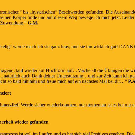
ronischen“ bis „hysterischen“ Beschwerden gefunden. Die Auseinander
meinen Körper finde und auf diesem Weg bewege ich mich jetzt. Leide
und Zuwendung.“
G.M.
elig“ werde mach ich sie ganz brav, und sie tun wirklich gut! DANKE 
orragend, lauf wieder auf Hochform auf…Mache all die Übungen die wir
n…natürlich auch Dank deiner Unterstützung…und zur Zeit kann ich gut m
cht so bald hihihihi und freue mich auf ein nächstes Mal bei dir…“
P.A
ciert
hmerzfrei! Werde sicher wiederkommen, nur momentan ist es bei mir e
erheit wieder gefunden
sprozess ist voll im Laufen und es hat sich viel Positives ergeben. D