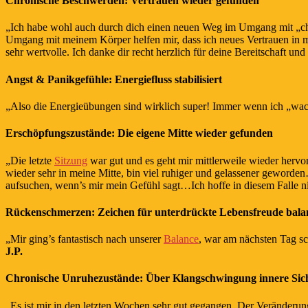
Chronische Beschwerden: Vertrauen wieder gefunden
„Ich habe wohl auch durch dich einen neuen Weg im Umgang mit „ch
Umgang mit meinem Körper helfen mir, dass ich neues Vertrauen in 
sehr wertvolle. Ich danke dir recht herzlich für deine Bereitschaft 
Angst & Panikgefühle: Energiefluss stabilisiert
„Also die Energieübungen sind wirklich super! Immer wenn ich „wack
Erschöpfungszustände: Die eigene Mitte wieder gefunden
„Die letzte
Sitzung
war gut und es geht mir mittlerweile wieder herv
wieder sehr in meine Mitte, bin viel ruhiger und gelassener geworde
aufsuchen, wenn’s mir mein Gefühl sagt…Ich hoffe in diesem Falle ni
Rückenschmerzen: Zeichen für unterdrückte Lebensfreude balan
„Mir ging’s fantastisch nach unserer
Balance
, war am nächsten Tag sc
J.P.
Chronische Unruhezustände: Über Klangschwingung innere Sich
„Es ist mir in den letzten Wochen sehr gut gegangen. Der Veränderung