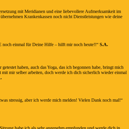
setzung mit Meridianen und eine liebevollere Aufmerksamkeit im
r übernehmen Krankenkassen noch nicht Dienstleistungen wie deine
noch einmal für Deine Hilfe – hilft mir noch heute!!“
S.A.
 getestet haben, auch das Yoga, das ich begonnen habe, bringt mich
it mir selber arbeiten, doch werde ich dich sicherlich wieder einmal
.
twas stressig, aber ich werde mich melden! Vielen Dank noch mal!“
ie Sitzung habe ich als sehr angenehm empfunden und werde dich in