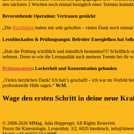
den nächsten 2 Wochen noch einmal bezüglich eines Termins kontakt
Bevorstehende Operation: Vertrauen gestärkt
„Die
Bachblüten
haben mir sehr geholfen – vielen Dank noch einmal d
Lernblockaden & Prüfungsangst: Befreiter Energiefluss hat Selb
„Hab die Prüfung schriftlich und mündlich bestanden!!!! Schriftlich s
nehmen. Denn so wie die Lernqualität nach meinem Termin bei dir war,
Prüfungsstress
: Lockerheit und Konzentration gefunden
„Vielen herzlichen Dank! Ich hab‘s geschafft – ich war im Vorfeld b
professionelle Hilfe sagen.“
W.M.
Wage den ersten Schritt in deine neue Kraf
© 2008-2026 MMag. Julia Höpperger. All Rights Reserved.
Praxis für Kinesiologie, Leopoldstr. 3/2, 6020 Innsbruck, info@kinem
Mobil: +43 (0)650 554 8098